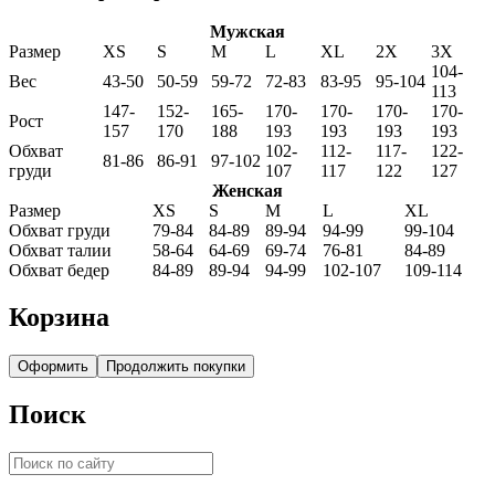
Мужская
Размер
XS
S
M
L
XL
2X
3X
104-
Вес
43-50
50-59
59-72
72-83
83-95
95-104
113
147-
152-
165-
170-
170-
170-
170-
Рост
157
170
188
193
193
193
193
Обхват
102-
112-
117-
122-
81-86
86-91
97-102
груди
107
117
122
127
Женская
Размер
XS
S
M
L
XL
Обхват груди
79-84
84-89
89-94
94-99
99-104
Обхват талии
58-64
64-69
69-74
76-81
84-89
Обхват бедер
84-89
89-94
94-99
102-107
109-114
Корзина
Оформить
Продолжить покупки
Поиск