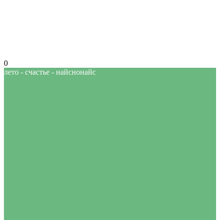
0
лето - счастье - найснонайс