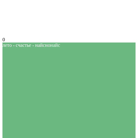
0
лето - счастье - найснонайс