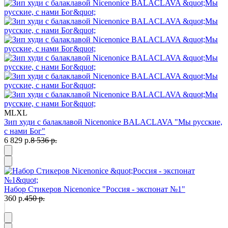
M
L
XL
Зип худи с балаклавой Nicenonice BALACLAVA "Мы русские,
с нами Бог"
6 829 р.
8 536 р.
Набор Стикеров Nicenonice "Россия - экспонат №1"
360 р.
450 р.