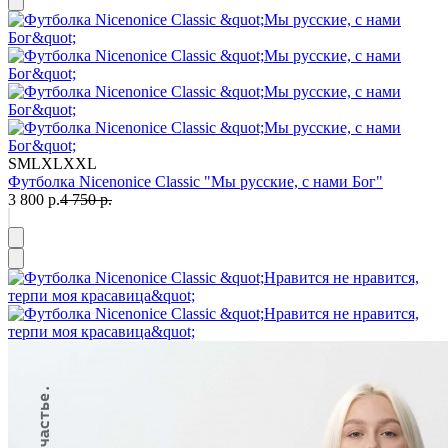
S
M
L
XL
XXL
Футболка Nicenonice Classic "Мы русские, с нами Бог"
3 800 р.
4 750 р.