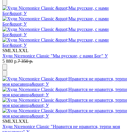
S
M
L
XL
XXL
Худи Nicenonice Classic "Мы русские, с нами Бог" У
5 880 р.
7 350 р.
S
M
L
XL
XXL
Худи Nicenonice Classic "Нравится не нравится, терпи моя
красавица" У