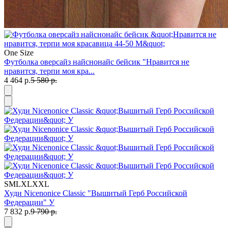
One Size
Футболка оверсайз найснонайс бейсик "Нравится не
нравится, терпи моя кра...
4 464 р.
5 580 р.
S
M
L
XL
XXL
Худи Nicenonice Classic "Вышитый Герб Российской
Федерации" У
7 832 р.
9 790 р.