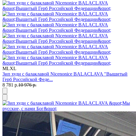
M
L
XL
Зип худи с балаклавой Nicenonice BALACLAVA "Вышитый
Герб Российской Феде...
8 781 р.
10 976 р.