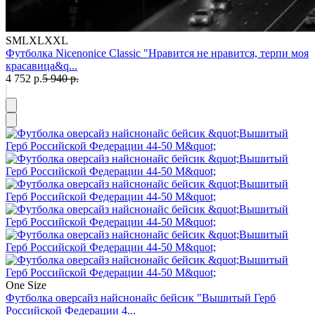
S
M
L
XL
XXL
Футболка Nicenonice Classic "Нравится не нравится, терпи моя
красавица&q...
4 752 р.
5 940 р.
One Size
Футболка оверсайз найснонайс бейсик "Вышитый Герб
Российской Федерации 4...