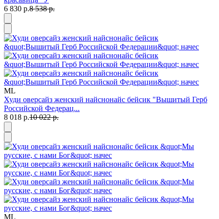
6 830 р.
8 538 р.
M
L
Худи оверсайз женский найснонайс бейсик "Вышитый Герб
Российской Федерац...
8 018 р.
10 022 р.
M
L