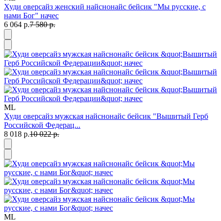
Худи оверсайз женский найснонайс бейсик "Мы русские, с
нами Бог" начес
6 064 р.
7 580 р.
M
L
Худи оверсайз мужская найснонайс бейсик "Вышитый Герб
Российской Федерац...
8 018 р.
10 022 р.
M
L