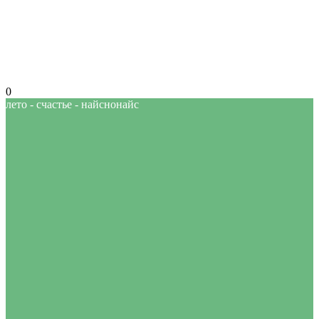
0
лето - счастье - найснонайс