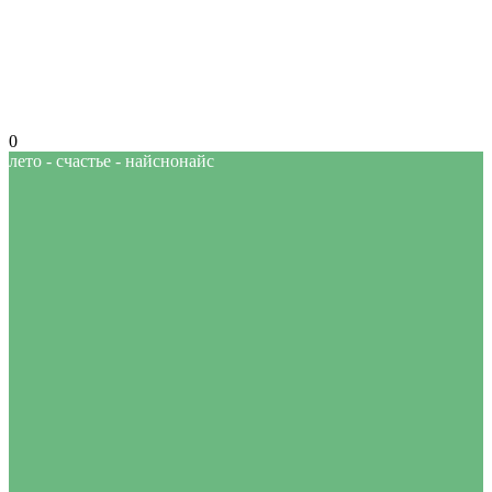
0
лето - счастье - найснонайс