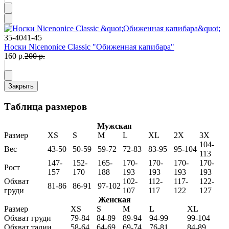
35-40
41-45
Носки Nicenonice Classic "Обиженная капибара"
160 р.
200 р.
Закрыть
Таблица размеров
Мужская
Размер
XS
S
M
L
XL
2X
3X
104-
Вес
43-50
50-59
59-72
72-83
83-95
95-104
113
147-
152-
165-
170-
170-
170-
170-
Рост
157
170
188
193
193
193
193
Обхват
102-
112-
117-
122-
81-86
86-91
97-102
груди
107
117
122
127
Женская
Размер
XS
S
M
L
XL
Обхват груди
79-84
84-89
89-94
94-99
99-104
Обхват талии
58-64
64-69
69-74
76-81
84-89