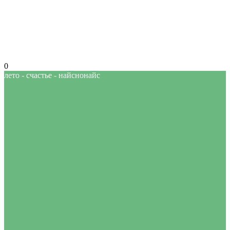
0
лето - счастье - найснонайс