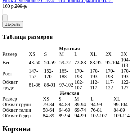
Носки Nicenonice Classic "это полный джингл бэлс"
160 р.
200 р.
Закрыть
Таблица размеров
Мужская
Размер
XS
S
M
L
XL
2X
3X
104-
Вес
43-50
50-59
59-72
72-83
83-95
95-104
113
147-
152-
165-
170-
170-
170-
170-
Рост
157
170
188
193
193
193
193
Обхват
102-
112-
117-
122-
81-86
86-91
97-102
груди
107
117
122
127
Женская
Размер
XS
S
M
L
XL
Обхват груди
79-84
84-89
89-94
94-99
99-104
Обхват талии
58-64
64-69
69-74
76-81
84-89
Обхват бедер
84-89
89-94
94-99
102-107
109-114
Корзина