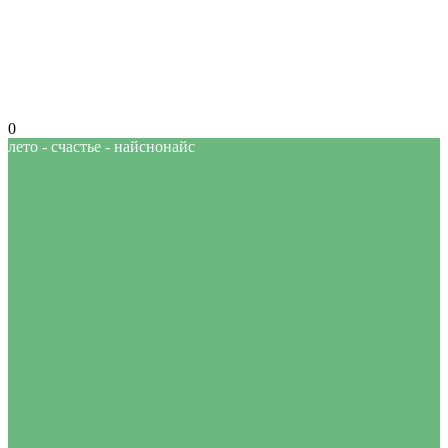
0
лето - счастье - найснонайс