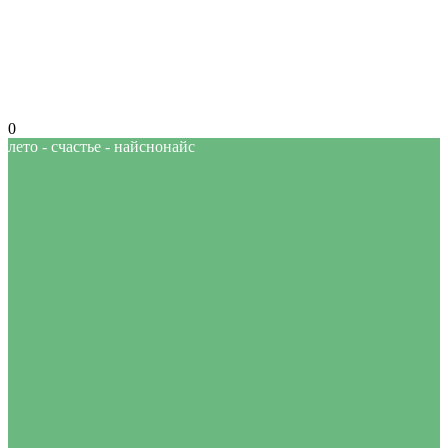
0
лето - счастье - найснонайс